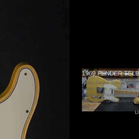
1969 FENDER TEL
"Cette Fender Telecaster da
finition blond, maple neck, e
d'origine, à l'exception des œ
mécanique, cette guitare est
état.
L