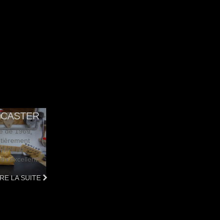
ECASTER
te de 1969,
ntièrement
illets de
 en excellent
IRE LA SUITE