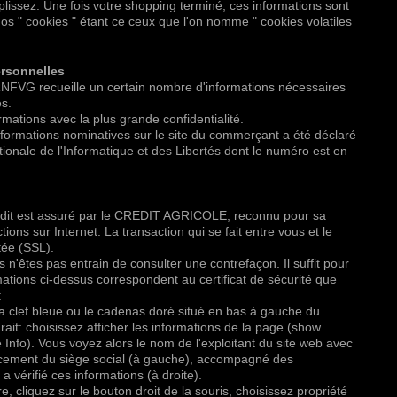
lissez. Une fois votre shopping terminé, ces informations sont
s " cookies " étant ce ceux que l'on nomme " cookies volatiles
rsonnelles
RNFVG recueille un certain nombre d'informations nécessaires
s.
mations avec la plus grande confidentialité.
nformations nominatives sur le site du commerçant a été déclaré
onale de l'Informatique et des Libertés dont le numéro est en
édit est assuré par le CREDIT AGRICOLE, reconnu pour sa
ctions sur Internet. La transaction qui se fait entre vous et le
ée (SSL).
 n'êtes pas entrain de consulter une contrefaçon. Il suffit pour
rmations ci-dessus correspondent au certificat de sécurité que
:
la clef bleue ou le cadenas doré situé en bas à gauche du
ait: choisissez afficher les informations de la page (show
nfo). Vous voyez alors le nom de l'exploitant du site web avec
acement du siège social (à gauche), accompagné des
a vérifié ces informations (à droite).
e, cliquez sur le bouton droit de la souris, choisissez propriété