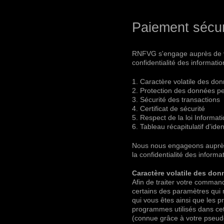
Paiement sécur
RNFVG s'engage auprès de vous
confidentialité des informati
1. Caractère volatile des do
2. Protection des données p
3. Sécurité des transactions
4. Certificat de sécurité
5. Respect de la loi Informat
6. Tableau récapitulatif d'iden
Nous nous engageons auprès de
la confidentialité des inform
Caractère volatile des don
Afin de traiter votre comma
certains des paramètres qui 
qui vous êtes ainsi que les p
programmes utilisés dans cet 
(connue grâce à votre pseudo