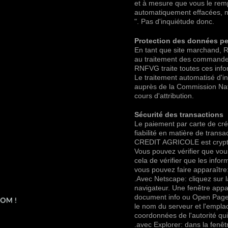
et à mesure que vous le remp
automatiquement effacées, no
". Pas d'inquiétude donc.
Protection des données pe
En tant que site marchand, 
au traitement des commande
RNFVG traite toutes ces infor
Le traitement automatisé d'i
auprès de la Commission Nati
cours d'attribution.
Sécurité des transactions
Le paiement par carte de cr
fiabilité en matière de transa
CREDIT AGRICOLE est crypt
Vous pouvez vérifier que vous
cela de vérifier que les info
vous pouvez faire apparaître
.Avec Netscape: cliquez sur 
navigateur. Une fenêtre appar
document info ou Open Page I
le nom du serveur et l'empl
coordonnées de l'autorité qui 
.avec Explorer: dans la fenêtr