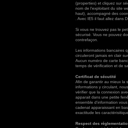
(properties) et cliquez sur séc
nom de l'exploitant du site 
haut), accompagné des coordo
. Avec IE5 il faut allez dans 
Si vous ne trouvez pas le pe
sécurisé. Vous ne pouvez donc
contrefaçon.
Les informations bancaires q
circuleront jamais en clair sur
Aucun numéro de carte banca
temps de vérification et de s
Certificat de sécutité
Afin de garantir au mieux la s
informations y circulant, nou
vérifier que la connexion avec
apparait dans une petite fenê
ensemble d'information vous 
cadenat apparaissant en base
exactitude les caractérisitique
Respect des réglementatio