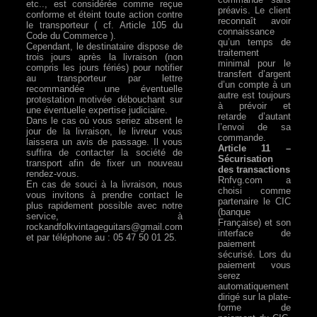
etc.., est considérée comme reçue
préavis. Le client
conforme et éteint toute action contre
reconnaît avoir
le transporteur ( cf. Article 105 du
connaissance
Code du Commerce ).
qu’un temps de
Cependant, le destinataire dispose de
traitement
trois jours après la livraison (non
minimal pour le
compris les jours fériés) pour notifier
transfert d’argent
au transporteur par lettre
d’un compte à un
recommandée une éventuelle
autre est toujours
protestation motivée débouchant sur
à prévoir et
une éventuelle expertise judiciaire.
retarde d’autant
Dans le cas où vous seriez absent le
l’envoi de sa
jour de la livraison, le livreur vous
commande.
laissera un avis de passage. Il vous
Article 11 –
suffira de contacter la société de
Sécurisation
transport afin de fixer un nouveau
des transactions
rendez-vous.
Rnfvg.com a
En cas de souci à la livraison, nous
choisi comme
vous invitons à prendre contact le
partenaire le CIC
plus rapidement possible avec notre
(banque
service, à
Française) et son
rockandfolkvintageguitars@gmail.com
interface de
et par téléphone au : 05 47 50 01 25.
paiement
sécurisé. Lors du
paiement vous
serez
automatiquement
dirigé sur la plate-
forme de