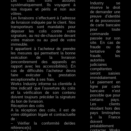
Les colis sont assurés
Industry se
systématiquement. Ils voyagent à
réserve le droit
nos risques et périls et non aux
de demander une
vôtres.
preuve d’identité
Les livraisons s’effectuent à l’adresse
et de possession
de livraison indiquée par le client. Nos
de carte bancaire
transporteurs sont mandatés pour
pour toute
déposer les colis contre votre
commande
signature, au rez-de-chaussée devant
passée sur son
votre maison ou au pied de votre
site. En cas de
immeuble.
fraude ou de
Il appartient à l’acheteur de prendre
tentative de
les mesures qui permettent la bonne
fraude, les
exécution de la livraison
autorités
(encombrement des appareils en
judiciaires
rapport avec les accessibilités). En
compétentes
cas de difficultés l’acheteur devra
seront saisies
faire exécuter la prestation
immédiatement.
exceptionnelle à ses frais.
Le paiement en
Works Industry informe sa clientèle à
ligne par carte
titre indicatif que l’ouverture du colis
bancaire n’est
et la vérification de son contenu
possible que pour
doivent toujours précéder la signature
certains pays.
du bon de livraison.
Les clients
Réception des colis
résidant hors des
A la réception des colis, il est de
pays limitrophes
votre obligation légale et contractuelle
à la France
de :
doivent
– Vérifier la conformité de/des
préalablement
référence(s)
contacter Works