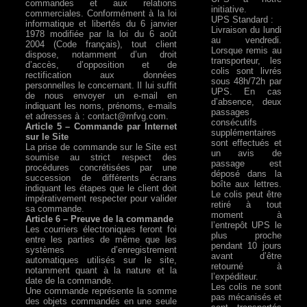
commandes et aux relations
initiative.
commerciales. Conformément à la loi
UPS Standard :
informatique et libertés du 6 janvier
Livraison du lundi
1978 modifiée par la loi du 6 août
au vendredi.
2004 (Code français), tout client
Lorsque remis au
dispose, notamment d’un droit
transporteur, les
d’accès, d’opposition et de
colis sont livrés
rectification aux données
sous 48h/72h par
personnelles le concernant. Il lui suffit
UPS. En cas
de nous envoyer un e-mail en
d’absence, deux
indiquant les noms, prénoms, e-mails
passages
et adresses à :
contact@rnfvg.com
.
consécutifs
Article 5 – Commande par Internet
supplémentaires
sur le Site
sont effectués et
La prise de commande sur le Site est
un avis de
soumise au strict respect des
passage est
procédures concrétisées par une
déposé dans la
succession de différents écrans
boîte aux lettres.
indiquant les étapes que le client doit
Le colis peut être
impérativement respecter pour valider
retiré à tout
sa commande.
moment à
Article 6 – Preuve de la commande
l’entrepôt UPS le
Les courriers électroniques feront foi
plus proche
entre les parties de même que les
pendant 10 jours
systèmes d’enregistrement
avant d’être
automatiques utilisés sur le site,
retourné à
notamment quant à la nature et la
l’expéditeur.
date de la commande.
Les colis ne sont
Une commande représente la somme
pas mécanisés et
des objets commandés en une seule