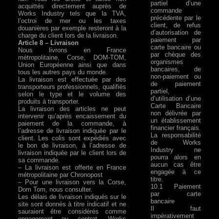
partiel d’une
acquittés directement auprès de
commande
Works Industry tels que la TVA,
précédente par le
l’octroi de mer ou les taxes
client, de refus
douanières par exemple resteront à la
d’autorisation de
charge du client lors de la livraison.
paiement par
Article 8 – Livraison
carte bancaire ou
Nous livrons en France
par chèque des
métropolitaine, Corse, DOM-TOM,
organismes
Union Européenne ainsi que dans
bancaires, de
tous les autres pays du monde.
non-paiement ou
La livraison est effectuée par des
de paiement
transporteurs professionnels, qualifiés
partiel,
selon le type et le volume des
d’utilisation d’une
produits à transporter.
Carte Bancaire
La livraison des articles ne peut
non délivrée par
intervenir qu’après encaissement du
un établissement
paiement de la commande, à
financier français.
l’adresse de livraison indiquée par le
La responsabilité
client. Les colis sont expédiés avec
de Works
le bon de livraison, à l’adresse de
Industry ne
livraison indiquée par le client lors de
pourra alors en
sa commande.
aucun cas être
– La livraison est offerte en France
engagée à ce
métropolitaine par Chronopost
titre.
– Pour une livraison vers la Corse,
10.1 Paiement
Dom Tom, nous consulter.
par carte
Les délais de livraison indiqués sur le
bancaire
site sont donnés à titre indicatif et ne
Il faut
sauraient être considérés comme
impérativement
engagement ou contrat, Works