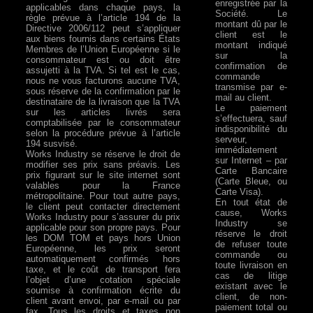
enregistrée par la
applicables dans chaque pays, la
Société. Le
règle prévue à l’article 194 de la
montant dû par le
Directive 2006/112 peut s’appliquer
client est le
aux biens fournis dans certains États
montant indiqué
Membres de l’Union Européenne si le
sur la
consommateur est ou doit être
confirmation de
assujetti à la TVA. Si tel est le cas,
commande
nous ne vous facturons aucune TVA,
transmise par e-
sous réserve de la confirmation par le
mail au client.
destinataire de la livraison que la TVA
Le paiement
sur les articles livrés sera
s’effectuera, sauf
comptabilisée par le consommateur
indisponibilité du
selon la procédure prévue à l’article
serveur,
194 susvisé.
immédiatement
Works Industry se réserve le droit de
sur Internet – par
modifier ses prix sans préavis. Les
Carte Bancaire
prix figurant sur le site internet sont
(Carte Bleue, ou
valables pour la France
Carte Visa).
métropolitaine. Pour tout autre pays,
En tout état de
le client peut contacter directement
cause, Works
Works Industry pour s’assurer du prix
Industry se
applicable pour son propre pays. Pour
réserve le droit
les DOM TOM et pays hors Union
de refuser toute
Européenne, les prix seront
commande ou
automatiquement confirmés hors
toute livraison en
taxe, et le coût de transport fera
cas de litige
l’objet d’une cotation spéciale
existant avec le
soumise à confirmation écrite du
client, de non-
client avant envoi, par e-mail ou par
paiement total ou
fax. Tous les droits et taxes non