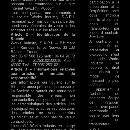
participation à la
passant une commande sur le site
préparation et à
internet www.RNFVG.com.
l’expédition des
Tout client passant une commande à
colis implique
la société Works Industry S.A.R.L
que le client a le
reconnaît avoir pris connaissance des
choix du
conditions générales de vente et les
transporteur par
accepter sans aucune réserve.
lequel il souhaite
Article 2 – Identification de la
être livré.
Société
A contrario, si
Works Industry S.A.R.L – Bâtiment
aucun coût de
14 – Rue des Terres Neuves 33 130
préparation et
Bègles – France
d’expédition n’est
tel : 05 47 500 125 mob : 06 64 91 72
demandé, Works
02 Siret : 51253102100016 Ape :
Industry se
4690Z TVA : FR00512531021
réserve le droit
Article 3 – Informations relatives
de choisir le
aux articles et limitation de
mode de
responsabilité
transport le plus
Les informations qui figurent sur le
adéquat.
Site sont aussi précises que possible.
Il appartient à
La Société ne saurait être tenue pour
l’acheteur de
responsable des erreurs non
contacter l’équipe
substantielles qui pourraient affecter
de rnfvg.com
les caractéristiques des articles. Les
après avoir passé
photographies et autres reproductions
commande s’il
des articles ne sont toutefois
désire être livré
qu’indicatives et n’ont pas de valeur
par un
contractuelle.
transporteur
La société Works Industry en charge
précis.