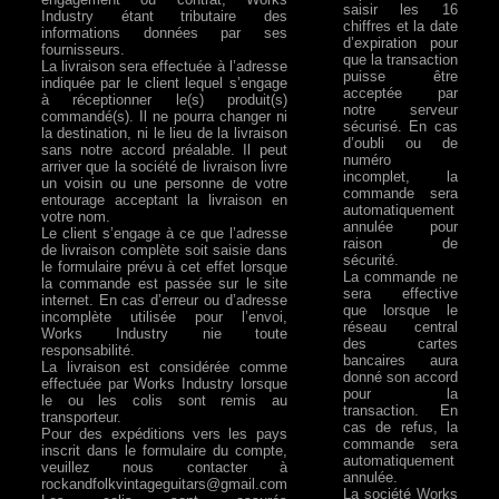
saisir les 16
Industry étant tributaire des
chiffres et la date
informations données par ses
d’expiration pour
fournisseurs.
que la transaction
La livraison sera effectuée à l’adresse
puisse être
indiquée par le client lequel s’engage
acceptée par
à réceptionner le(s) produit(s)
notre serveur
commandé(s). Il ne pourra changer ni
sécurisé. En cas
la destination, ni le lieu de la livraison
d’oubli ou de
sans notre accord préalable. Il peut
numéro
arriver que la société de livraison livre
incomplet, la
un voisin ou une personne de votre
commande sera
entourage acceptant la livraison en
automatiquement
votre nom.
annulée pour
Le client s’engage à ce que l’adresse
raison de
de livraison complète soit saisie dans
sécurité.
le formulaire prévu à cet effet lorsque
La commande ne
la commande est passée sur le site
sera effective
internet. En cas d’erreur ou d’adresse
que lorsque le
incomplète utilisée pour l’envoi,
réseau central
Works Industry nie toute
des cartes
responsabilité.
bancaires aura
La livraison est considérée comme
donné son accord
effectuée par Works Industry lorsque
pour la
le ou les colis sont remis au
transaction. En
transporteur.
cas de refus, la
Pour des expéditions vers les pays
commande sera
inscrit dans le formulaire du compte,
automatiquement
veuillez nous contacter à
annulée.
rockandfolkvintageguitars@gmail.com
La société Works