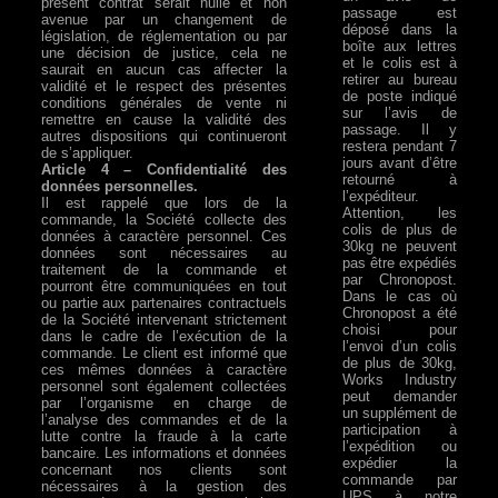
présent contrat serait nulle et non
passage est
avenue par un changement de
déposé dans la
législation, de réglementation ou par
boîte aux lettres
une décision de justice, cela ne
et le colis est à
saurait en aucun cas affecter la
retirer au bureau
validité et le respect des présentes
de poste indiqué
conditions générales de vente ni
sur l’avis de
remettre en cause la validité des
passage. Il y
autres dispositions qui continueront
restera pendant 7
de s’appliquer.
jours avant d’être
Article 4 – Confidentialité des
retourné à
données personnelles.
l’expéditeur.
Il est rappelé que lors de la
Attention, les
commande, la Société collecte des
colis de plus de
données à caractère personnel. Ces
30kg ne peuvent
données sont nécessaires au
pas être expédiés
traitement de la commande et
par Chronopost.
pourront être communiquées en tout
Dans le cas où
ou partie aux partenaires contractuels
Chronopost a été
de la Société intervenant strictement
choisi pour
dans le cadre de l’exécution de la
l’envoi d’un colis
commande. Le client est informé que
de plus de 30kg,
ces mêmes données à caractère
Works Industry
personnel sont également collectées
peut demander
par l’organisme en charge de
un supplément de
l’analyse des commandes et de la
participation à
lutte contre la fraude à la carte
l’expédition ou
bancaire. Les informations et données
expédier la
concernant nos clients sont
commande par
nécessaires à la gestion des
UPS à notre