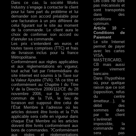
Les colis ne sont
Dans ce cas, la société Works
pas mécanisés et
Industry s’engage à contacter le client
sont transportés
pour lui faire part du problème et lui
dans des
demander son accord préalable pour
conditions
une facturation à un prix différent de
optimum.
celui figurant sur le site au moment
Article 10 –
de la commande. Le client aura le
Conditions de
choix de confirmer son accord ou
Paiement
d’annuler sa commande.
Le site Internet
Les prix s’entendent en euros et
permet de payer
toutes taxes comprises (TTC) et frais
avec les cartes
de livraison inclus pour la france
VISA,
Métropolitaine.
MASTERCARD,
Conformément aux règles applicables
CB mais aussi
et aux règlementations en vigueur,
par virement
tout achat fait par l’intermédiaire du
bancaire.
site internet est soumis à la Taxe sur
Dans l’hypothèse
la Valeur Ajoutée (TVA). ?À ce titre et
où, pour quelque
conformément au Chapitre I du Titre
raison que ce soit
V de la Directive 2006/112/CE du 28
(opposition, refus
novembre 2006, sur le système
du centre
commun de la TVA, le lieu de
émetteur…), le
livraison est supposé être celui de
débit des
l’État Membre à l’adresse où les
sommes dues
articles doivent être livrés et la TVA
par le client
applicable sera celle en vigueur dans
s’avérerait
chaque État Membre où les articles
impossible, la
doivent être livrés conformément aux
commande ne
bons de commandes. ?Conformément
sera pas
aux règles et règlementations