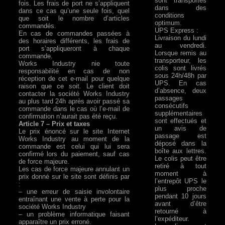
sont transportés
fois. Les frais de port ne s’appliquent
dans des
dans ce cas qu’une seule fois, quel
conditions
que soit le nombre d’articles
optimum.
commandés.
UPS Express :
En cas de commandes passées à
Livraison du lundi
des horaires différents, les frais de
au vendredi.
port s’appliqueront à chaque
Lorsque remis au
commande.
transporteur, les
Works Industry nie toute
colis sont livrés
responsabilité en cas de non
sous 24h/48h par
réception de cet e-mail pour quelque
UPS. En cas
raison que ce soit. Le client doit
d’absence, deux
contacter la société Works Industry
passages
au plus tard 24h après avoir passé sa
consécutifs
commande dans le cas où l’e-mail de
supplémentaires
confirmation n’aurait pas été reçu.
sont effectués et
Article 7 – Prix et taxes
un avis de
Le prix énoncé sur le site Internet
passage est
Works Industry au moment de la
déposé dans la
commande est celui qui lui sera
boîte aux lettres.
confirmé lors du paiement, sauf cas
Le colis peut être
de force majeure.
retiré à tout
Les cas de force majeure annulant un
moment à
prix donné sur le site sont définis par
l’entrepôt UPS le
:
plus proche
– une erreur de saisie involontaire
pendant 10 jours
entraînant une vente à perte pour la
avant d’être
société Works Industry
retourné à
– un problème informatique faisant
l’expéditeur.
apparaître un prix erroné.