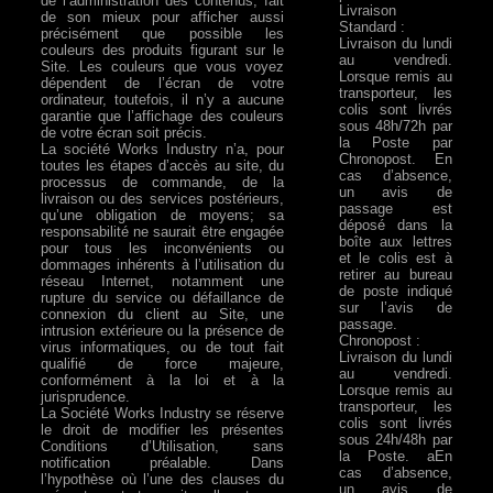
de l’administration des contenus, fait
Livraison
de son mieux pour afficher aussi
Standard :
précisément que possible les
Livraison du lundi
couleurs des produits figurant sur le
au vendredi.
Site. Les couleurs que vous voyez
Lorsque remis au
dépendent de l’écran de votre
transporteur, les
ordinateur, toutefois, il n’y a aucune
colis sont livrés
garantie que l’affichage des couleurs
sous 48h/72h par
de votre écran soit précis.
la Poste par
La société Works Industry n’a, pour
Chronopost. En
toutes les étapes d’accès au site, du
cas d’absence,
processus de commande, de la
un avis de
livraison ou des services postérieurs,
passage est
qu’une obligation de moyens; sa
déposé dans la
responsabilité ne saurait être engagée
boîte aux lettres
pour tous les inconvénients ou
et le colis est à
dommages inhérents à l’utilisation du
retirer au bureau
réseau Internet, notamment une
de poste indiqué
rupture du service ou défaillance de
sur l’avis de
connexion du client au Site, une
passage.
intrusion extérieure ou la présence de
Chronopost :
virus informatiques, ou de tout fait
Livraison du lundi
qualifié de force majeure,
au vendredi.
conformément à la loi et à la
Lorsque remis au
jurisprudence.
transporteur, les
La Société Works Industry se réserve
colis sont livrés
le droit de modifier les présentes
sous 24h/48h par
Conditions d’Utilisation, sans
la Poste. aEn
notification préalable. Dans
cas d’absence,
l’hypothèse où l’une des clauses du
un avis de