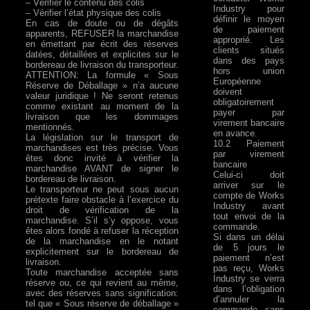
– Vérifier le contenu des colis
Industry pour
– Vérifier l’état physique des colis
définir le moyen
En cas de doute ou de dégâts
de paiement
apparents, REFUSER la marchandise
approprié. Les
en émettant par écrit des réserves
clients situés
datées, détaillées et explicites sur le
dans des pays
bordereau de livraison du transporteur.
hors union
ATTENTION: La formule « Sous
Européenne
Réserve de Déballage » n’a aucune
doivent
valeur juridique ! Ne seront retenus
obligatoirement
comme existant au moment de la
payer par
livraison que les dommages
virement bancaire
mentionnés.
en avance.
La législation sur le transport de
10.2 Paiement
marchandises est très précise. Vous
par virement
êtes donc invité à vérifier la
bancaire
marchandise AVANT de signer le
Celui-ci doit
bordereau de livraison.
arriver sur le
Le transporteur ne peut sous aucun
compte de Works
prétexte faire obstacle à l’exercice du
Industry avant
droit de vérification de la
tout envoi de la
marchandise. S’il s’y oppose, vous
commande.
êtes alors fondé à refuser la réception
Si dans un délai
de la marchandise en le notant
de 5 jours le
explicitement sur le bordereau de
paiement n’est
livraison.
pas reçu, Works
Toute marchandise acceptée sans
Industry se verra
réserve ou, ce qui revient au même,
dans l’obligation
avec des réserves sans signification:
d’annuler la
tel que « Sous réserve de déballage »
commande sans